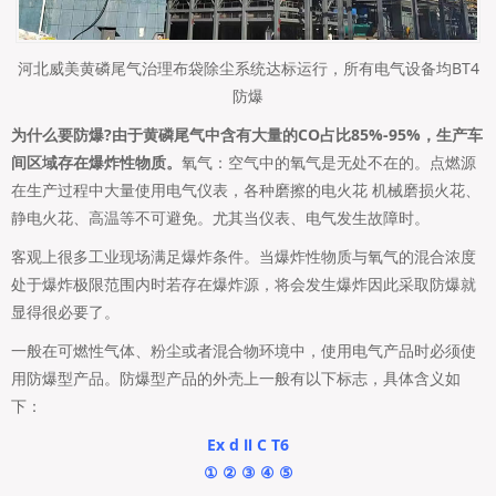
河北威美黄磷尾气治理布袋除尘系统达标运行，所有电气设备均BT4
防爆
为什么要防爆?由于黄磷尾气中含有大量的CO占比85%-95%，生产车
间区域存在爆炸性物质。
氧气：空气中的氧气是无处不在的。点燃源
在生产过程中大量使用电气仪表，各种磨擦的电火花 机械磨损火花、
静电火花、高温等不可避免。尤其当仪表、电气发生故障时。
客观上很多工业现场满足爆炸条件。当爆炸性物质与氧气的混合浓度
处于爆炸极限范围内时若存在爆炸源，将会发生爆炸因此采取防爆就
显得很必要了。
一般在可燃性气体、粉尘或者混合物环境中，使用电气产品时必须使
用防爆型产品。防爆型产品的外壳上一般有以下标志，具体含义如
下：
Ex d Ⅱ C T6
① ② ③ ④ ⑤