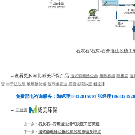
石灰石/石灰-石膏湿法脱硫工
→查看更多河北威美环保产品
湿式静电除尘器
电除雾器
阳极管
湿
管
半干法脱硫
玻璃钢储罐
玻璃钢管道
脱硫塔喷淋层
侧搅拌
→ 免费湿电咨询服务：陶经理18332815001 张经理1863323520
→
回首页
石灰石--石膏湿法烟气脱硫工艺流程
上一条：
湿式静电除尘器脱硫脱硝原理及特点
下一条：