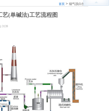
>
烟气脱白技术
首页
工艺(单碱法)工艺流程图
击:
3139