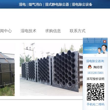
|
|
|
湿电
烟气消白
湿式静电除尘器
湿电除尘设备
闻中心
湿电技术
求购信息
联系方式
湿电除尘咨询:
陶经理
18332815001
添写报价说明
手机站二维码