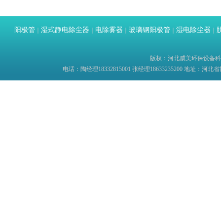
阳极管
湿式静电除尘器
电除雾器
玻璃钢阳极管
湿电除尘器
｜
｜
｜
｜
｜
版权：河北威美环保设备科技有限
电话：陶经理18332815001 张经理18633235200 地