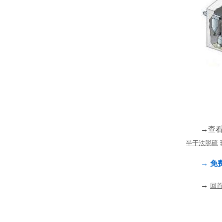
→查
半干法脱硫
→ 免费
→
回