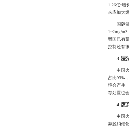
1.26亿
来应加大
国际能
1~2mg/m
我国已有部
控制还有
3 
中国火
占比93%
境会产生
存处置也
4 
中国火
弃脱硝催