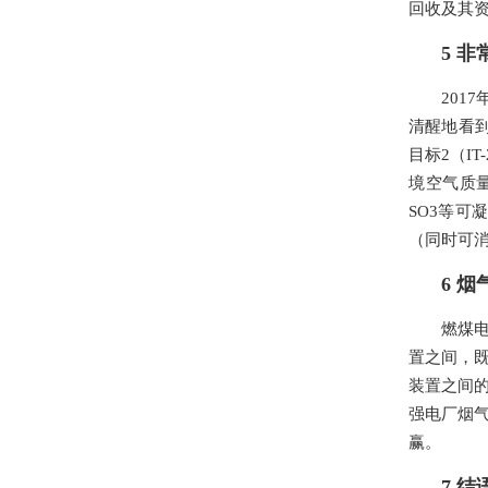
回收及其
5 
201
清醒地看到
目标2（IT
境空气质
SO3等
（同时可消
6 
燃煤
置之间，
装置之间
强电厂烟
赢。
7 结