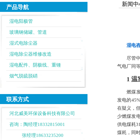
新闻中
产品导航
湿电阳极管
玻璃钢储罐、管道
湿式电除尘器
湿电咨询
湿电除尘器维修改造
尽管
湿电配件、阴极线、重锺
气电厂同
烟气脱硫脱硝
1 
燃煤发
联系方式
发电的45
在疑义，
河北威美环保设备科技有限公司
少燃煤发电
咨询：陶经理18332815001
供电煤耗3
煤耗，同
张经理18633235200