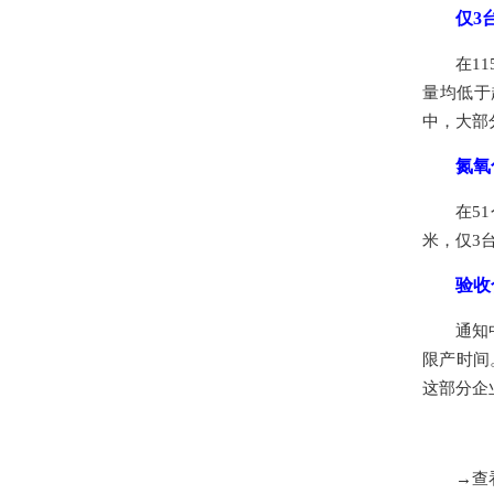
仅3
在1
量均低于
中，大部
氮氧
在5
米，仅3
验收
通知
限产时间
这部分企
→查