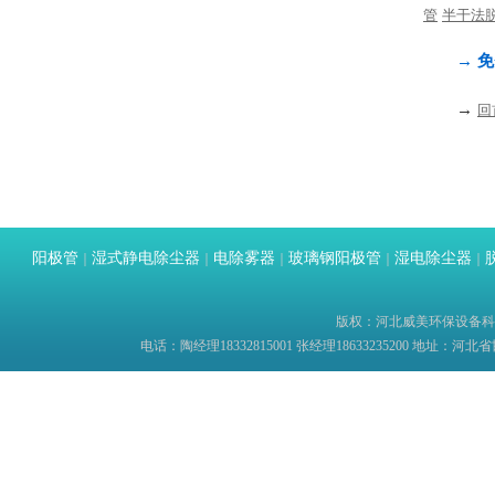
管
半干法
→ 免
→
回
阳极管
湿式静电除尘器
电除雾器
玻璃钢阳极管
湿电除尘器
｜
｜
｜
｜
｜
版权：河北威美环保设备科技有限
电话：陶经理18332815001 张经理18633235200 地