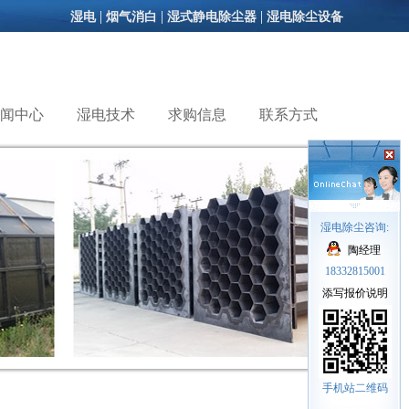
|
|
|
湿电
烟气消白
湿式静电除尘器
湿电除尘设备
闻中心
湿电技术
求购信息
联系方式
湿电除尘咨询:
陶经理
18332815001
添写报价说明
手机站二维码