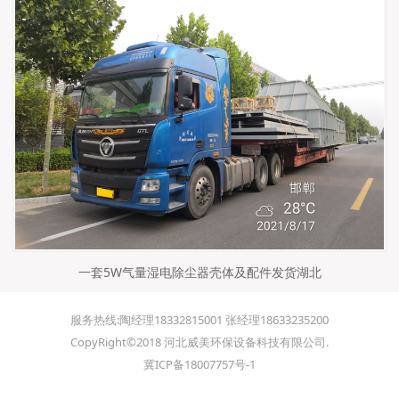
一套5W气量湿电除尘器壳体及配件发货湖北
服务热线:陶经理18332815001 张经理18633235200
CopyRight©2018 河北威美环保设备科技有限公司.
冀ICP备18007757号-1