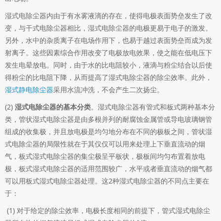
湿式电除尘器内由于有水雾液滴的存在，使得电极表面势垒发生了改
变，与干式电除尘器相比，湿式电除尘器的电极更易于电子的激发。
另外，水中的杂质离子在电场作用下，也易于越过表面势垒而成为发
射离子。这些因素综合作用改变了电极放电效果，使之能在低电压下
发生电晕放电。同时，由于水的比电阻较小，液滴与粉尘结合以后使
得粉尘的比电阻下降，从而提高了湿式电除尘器的除尘效率。此外，
湿式静电除尘器
采用水流冲洗，不会产生二次扬尘。
(2)
湿式电除尘器的基本分类
。湿式电除尘器有管式和板式两种基本分
类，管状湿式电除尘器是由多根并列的耐腐蚀金属管或导电玻璃钢管
组成的收集极，并且放电极是均匀地分布在不同的极板之间，管状湿
式电除尘器的局限性就在于其仅仅可以用来处理上下垂直流动的烟
气，板式湿式电除尘器的集尘极呈平板状，极板间均匀布置着放电
极，板式湿式电除尘器的适用范围较广，水平或者垂直流动的烟气都
可以用板式湿式电除尘器处理。这2种湿式电除尘器的不同点主要在
于：
(1) 对于给定的除尘效率，电极长度相同的前提下，管式湿式电除尘