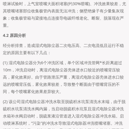
喷淋试验时，上气室喷嘴大面积堵塞(约30%喷嘴)、冲洗效果较差，尤
其喷嘴堵塞部位收集极管内表面无法冲洗；侧壁绝缘子有少量集灰现
象；收集极管箱与梁接地点连接导电碳纤维老化、断裂、脱落现在严
重。
4.2 原因分析
经分析排查，造成湿式电除尘器二次电压高、二次电流低且运行不稳
定的原因主要有以下几点：
(1) 湿式电除尘器分为6个冲洗区域，单个区域冲洗管网*长距离超过
10m，冲洗启动时，离湿式电除尘器壳体进水口较近的喷嘴背压较
高，雾化效果好。由于管路泄压严重，离湿式电除尘器壳体进水口较
远的喷嘴背压低，雾化效果较差，导致整个断面由于喷嘴背压的不
同，每个喷嘴雾化效果差异较大。
(2) 该公司湿式电除尘器冲洗水取至脱硫积水坑泵清洗水末端，由于脱
硫积水坑泵清洗水阀内漏，当启动脱硫积水坑泵且湿式电除尘器冲洗
水箱补水阀启动时，脱硫浆液沿管道进入湿式电除尘器冲洗水箱。启
动喷淋系统时，“污染”的冲洗水导致湿式电除器冲洗喷嘴堵塞。冲洗