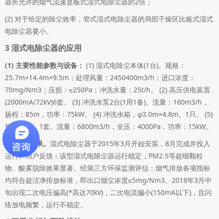
器所允许的烟气流速是板式湿式电除尘器的2倍；
(2) 对于给定的除尘效率，管式湿式电除尘器的局部干燥区比板式湿式
电除尘器要小。
3 湿式电除尘器的应用
(1) 主要性能参数与设备：
(1) 湿式电除尘本体(1台)。规格：
25.7m×14.4m×9.5m；处理风量：2450400m3/h；进口浓度：
70mg/Nm3；压损：≤250Pa；冲洗水量：25t/h。 (2) 高压供电装置
(2000mA/72kV)6套。 (3) 冲洗水泵2台(1用1备)。流量：160m3/h，
扬程：85m，功率：75kW。 (4) 冲洗水箱，φ3.0m×4.8m。1只。 (5)
热风风机，1套。流量：6800m3/h，全压：4000Pa，功率：15kW。
(2) 运行效果。
湿式电除尘器于2015年3月开始安装，8月完成并投入
运行。用户反馈：该型湿式电除尘器运行稳定，PM2.5等超细颗粒
物、酸雾脱除效果显著。经第三方环保监测评估：烟气排放各项指标
均符合超洁净排放标准，即出口烟尘浓度≤5mg/Nm3。2018年3月中
旬出现二次电压偏高(*高达70kV)，二次电流偏小(150mA以下)，且闪
络放电频繁，运行不稳定。