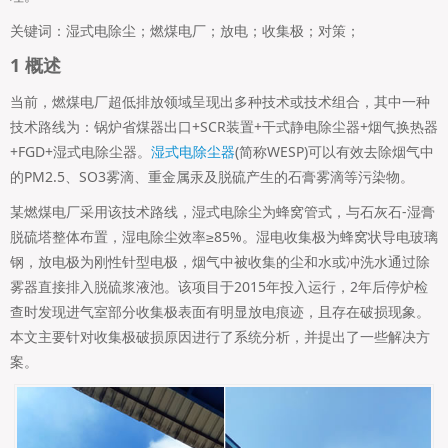
关键词：湿式电除尘；燃煤电厂；放电；收集极；对策；
1 概述
当前，燃煤电厂超低排放领域呈现出多种技术或技术组合，其中一种
技术路线为：锅炉省煤器出口+SCR装置+干式静电除尘器+烟气换热器
+FGD+湿式电除尘器。
湿式电除尘器
(简称WESP)可以有效去除烟气中
的PM2.5、SO3雾滴、重金属汞及脱硫产生的石膏雾滴等污染物。
某燃煤电厂采用该技术路线，湿式电除尘为蜂窝管式，与石灰石-湿膏
脱硫塔整体布置，湿电除尘效率≥85%。湿电收集极为蜂窝状导电玻璃
钢，放电极为刚性针型电极，烟气中被收集的尘和水或冲洗水通过除
雾器直接排入脱硫浆液池。该项目于2015年投入运行，2年后停炉检
查时发现进气室部分收集极表面有明显放电痕迹，且存在破损现象。
本文主要针对收集极破损原因进行了系统分析，并提出了一些解决方
案。