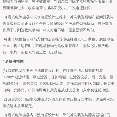
喷嘴大面积堵塞，冲洗效果差，导致湿式电除尘器收集极管表面干湿
界面差异过大，收集电荷的湿界面变小，二次电流降低。
(3) 湿式电除尘器冲洗水装置设计过程中，冲洗装置喷嘴布置间距及与
收集极端口间距设计不合理，喷嘴喷出的液滴在烟气扰动、自身重力
作用下，到达收集极端口冲洗力度不够，覆盖面积不均匀。
(4) 由于收集极管箱与梁接地点连接导电碳纤维老化、断裂、脱落现在
严重，机组运行时，带电颗粒物到达收集管表面，无法尽快释放电
荷，电势不断积累导致二次电压过高。
4.3 解决措施
(1) 湿式电除尘器外冲洗母管设计时，在喷嘴冲洗水母管前加装
0.2mm过滤精度二级过滤器，保护喷嘴。过滤器设前、后、旁路、排
污阀各1个，排污口接回冲洗水回水管，差压高时关闭入口阀，开启出
口阀、旁路阀、排污阀即可利用旁路从过滤器出口入水实现反冲洗。
(2) 改造湿式电除尘器冲洗进水管至附近空压机冷却水箱，确保冲洗水
系统进水质量稳定。
(3) 湿式电除尘器内冲洗装置设计时，降低冲洗装置与除雾器端口间