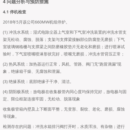
4 问题分析与预防措施
4.1 停机检查
2018年5月该公司660MW机组停炉。
(1) 冲洗水系统：湿式电除尘器上气室和下气室冲洗装置的冲洗水管支
架无松动、腐蚀、脱落；支架与支撑梁接触部位防腐垫无磨损；下气
室玻璃钢格栅与支撑梁之间防磨橡胶垫片无老化和磨损；进行喷淋试
验时，下气室喷嘴喷淋形状完好，喷嘴无磨损，冲洗水管背压正常；
(2) 热风系统：加热器运行正常，风机、管路、阀门无“跑冒滴漏”现
象，绝缘箱干燥、无腐蚀和泄漏。
(3) 绝缘系统：底部绝缘子干净、清洁。
(4) 阴阳极系统：放电极在收集极管内同心度均保持完好，放电极与固
定、限位框架连接牢固，无松动、脱落现象
收集极管箱内壁及上下断面平整，无变形、裂纹、老化、磨损、腐蚀
等现象。
检测存在的问题：冲洗水箱排污阀打开时，水质浑浊、有杂物；进行