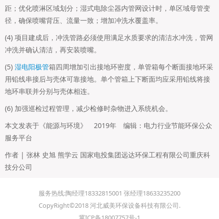
距；优化喷淋区域划分；湿式电除尘器内管网设计时，单区域母管变
径，确保喷嘴背压、流量一致；增加冲洗水覆盖率。
(4) 项目建成后，冲洗管路必须使用满足水质要求的清洁水冲洗，管网
冲洗并确认清洁，再安装喷嘴。
(5)
湿电阳极管
箱四周增加引出接地环密度，单管箱每个断面接地环采
用铅线串接后与壳体可靠接地。单个管箱上下断面均应采用铅线将接
地环串联并分别与壳体相连。
(6) 加强巡检过程管理，减少检修时杂物进入系统机会。
本文发表于《能源与环境》 2019年 编辑：电力行业节能环保公众
服务平台
作者 | 张林 史旭 熊学云 国家电投集团远达环保工程有限公司重庆科
技分公司
服务热线:陶经理18332815001 张经理18633235200
CopyRight©2018 河北威美环保设备科技有限公司.
冀ICP备18007757号-1