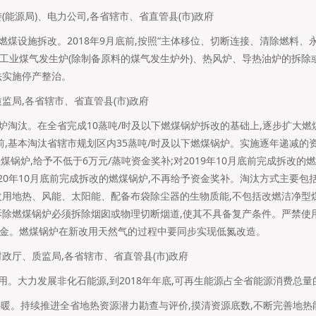
(能源局)、电力公司,各省辖市、省直管县(市)政府
燃煤设施拆改。2018年9月底前,按照“主体移位、切断连接、清除燃料、
工业煤气发生炉(除制备原料的煤气发生炉外)、热风炉、导热油炉的拆除
法实施停产整治。
监局,各省辖市、省直管县(市)政府
锅炉淘汰。在全省完成10蒸吨/时及以下燃煤锅炉拆改的基础上,逐步扩大
底前,基本淘汰省辖市规划区内35蒸吨/时及以下燃煤锅炉。实施逐年递减的资
煤锅炉,给予不低于6万元/蒸吨资金奖补;对2019年10月底前完成拆改的
020年10月底前完成拆改的燃煤锅炉,不再给予资金奖补。淘汰方式主要
改用地热、风能、太阳能、配备布袋除尘器的生物质能,不包括改燃洁净型
拆除燃煤锅炉必须拆除烟囱或物理切断烟道,使其不具备复产条件。严禁使
金。燃煤锅炉在新改用天然气的过程中要同步实现低氮改造。
政厅、质监局,各省辖市、省直管县(市)政府
用。大力发展非化石能源,到2018年年底,可再生能源占全省能源消费总量
热供暖。持续推进全省地热资源潜力勘查与评价,摸清资源底数,不断完善地