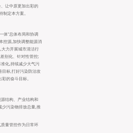
会、让中原更加出彩的
,特制定本方案。
一体”总体布局和协调
治本控源,加快调整能源消
展,大力开展城市清洁行
源差别化、针对性管控;
准化,持续减少大气污
善目标,打好污染防治攻
出彩的奋斗目标。
能源结构、产业结构和
减少污染物排放总量,推
气质量管控作为日常环