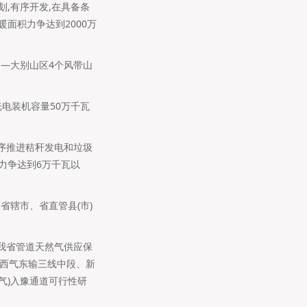
划,有序开发,在具备条
暖面积力争达到2000万
山―大别山区4个风带山
光电装机容量50万千瓦
有序推进秸秆发电和垃圾
力争达到6万千瓦以
省辖市、省直管县(市)
年我省管道天然气供应保
取西气东输三线中段、新
气)入豫通道可行性研