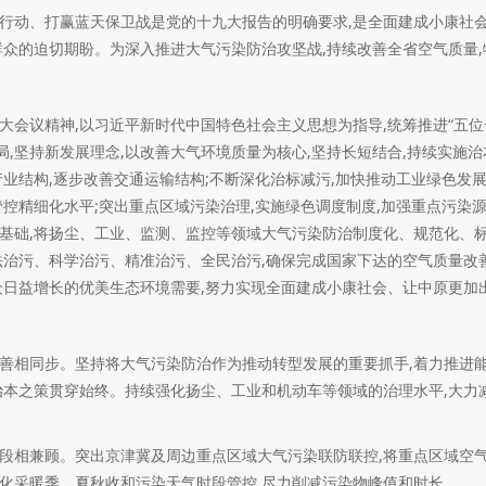
行动、打赢蓝天保卫战是党的十九大报告的明确要求,是全面建成小康社
群众的迫切期盼。为深入推进大气污染防治攻坚战,持续改善全省空气质量
大会议精神,以习近平新时代中国特色社会主义思想为指导,统筹推进“五位
局,坚持新发展理念,以改善大气环境质量为核心,坚持长短结合,持续实施
产业结构,逐步改善交通运输结构;不断深化治标减污,加快推动工业绿色发
管控精细化水平;突出重点区域污染治理,实施绿色调度制度,加强重点污染
基础,将扬尘、工业、监测、监控等领域大气污染防治制度化、规范化、标
法治污、科学治污、精准治污、全民治污,确保完成国家下达的空气质量改
众日益增长的优美生态环境需要,努力实现全面建成小康社会、让中原更加
善相同步。坚持将大气污染防治作为推动转型发展的重要抓手,着力推进
治本之策贯穿始终。持续强化扬尘、工业和机动车等领域的治理水平,大力
段相兼顾。突出京津冀及周边重点区域大气污染联防联控,将重点区域空
化采暖季、夏秋收和污染天气时段管控,尽力削减污染物峰值和时长。