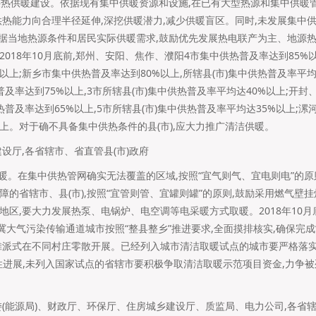
中供热供暖建设。依据现有集中供暖资源和设施,在已有大型热源和集中供暖
供热能力向合理半径延伸,深挖供暖潜力,减少供暖盲区。同时,未发展集中
要根据当地热源条件和居民实际供暖需求,鼓励优先发展热电联产为主、地源
018年10月底前,郑州、安阳、焦作、濮阳4市集中供热普及率达到85%以
以上;新乡市集中供热普及率达到80%以上,所辖县(市)集中供热普及率平均
及率达到75%以上,3市所辖县(市)集中供热普及率平均达40%以上;开
普及率达到65%以上,5市所辖县(市)集中供热普及率平均达35%以上;漯
以上。对于确不具备集中供热条件的县(市),应大力推广清洁供暖。
设厅,各省辖市、省直管县(市)政府
”供暖。在集中供热管网确实无法覆盖的区域,按照“宜气则气、宜电则电”的
的省辖市、县(市),按照“宜管则管、宜罐则罐”的原则,鼓励采用燃气壁
区,要大力发展热泵、电锅炉、电空调等电采暖方式取暖。2018年10月底
冀大气污染传输通道城市按照“整县整乡”推进要求,全面摸排核实,确保完成
禁摊派式在不同村庄零散开展。已经列入城市清洁取暖试点的城市要严格落实
性进展,未列入国家试点的省辖市要积极争取清洁取暖示范项目资金,力争
委(能源局)、财政厅、环保厅、住房城乡建设厅、质监局、电力公司,各省辖