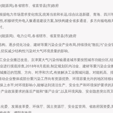
(能源局),各省辖市、省直管县(市)政府
。根据电力市场需求变化情况,统筹当前和长远,综合比选新疆、青海、四川
性,积极研究外电入豫通道建设方案,加快构建全省多通道、多方向输电格局。
时。
(能源局)、电力公司,各省辖市、省直管县(市)政府
业结构。逐步优化冶金、建材等重污染企业产业布局,持续强化“散乱污”企业
,切实减少结构性污染对大气环境质量的影响。
区工业企业搬迁改造。京津冀大气污染传输通道城市要按照城市功能分区,结
业进行摸底排查,2018年8月底前,制定规划区内冶金、建材等重污染企
城搬迁的范围、方向、时序和方式,有效解决工业围城问题。对能耗高、
,推动企业整体或部分重污染工序向有资源优势、环境容量允许的地区转移
保上水平;对环境影响小,能够达到清洁生产、安全生产和环境保护要求的
合产业政策要求的落后产能和“僵尸企业”,以及环境风险、安全隐患突出而
息化委、发展改革委、环保厅、国土资源厅、安全监管局、省政府国资委,
焦作市、濮阳市政府