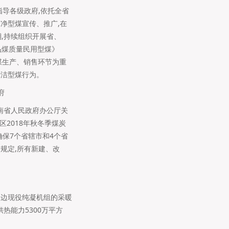
指导各级政府,依托全省
洁净型煤宣传、推广,在
,持续组织开展省、
品煤质量民用型煤》
型煤生产、销售环节为重
清洁型煤行为。
府
河南省人民政府办公厅关
区2018年秋冬季煤炭
确保7个省辖市和4个省
入规定,所有新建、改
周边现役纯凝机组的采暖
供热能力5300万平方