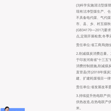
(3)科学实施清洁型
现有洁净型煤生产、仓
不具备电代煤、气代煤
市、县、乡、村五级秋
(GB34170―20
点,定期开展检查;冬
责任单位:省工商局(散
2.削减煤炭消费总量
于印发河南省“十三五”
消费控制措施,削减煤
直管县(市)2018年
建、扩建耗煤项目一律
责任单位:省发展改革
3.持续提升热电联产
供热改造,在热电联产供
米。