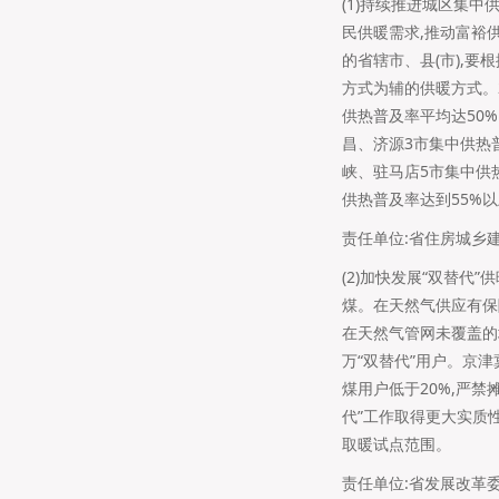
(1)持续推进城区集
民供暖需求,推动富裕
的省辖市、县(市),
方式为辅的供暖方式。2
供热普及率平均达50%
昌、济源3市集中供热普
峡、驻马店5市集中供热
供热普及率达到55%
责任单位:省住房城乡建
(2)加快发展“双替代
煤。在天然气供应有保障
在天然气管网未覆盖的地
万“双替代”用户。京津
煤用户低于20%,严
代”工作取得更大实质
取暖试点范围。
责任单位:省发展改革