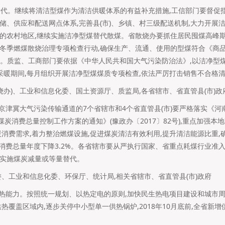
煤替代。继续将清洁型煤作为清洁供暖体系的有益补充措施,工信部门要督促
储、供应和配送网点体系,完善县(市)、乡镇、村三级配送机制,大力开展
的农村地区,继续实施洁净型煤替代散煤。省散烧办要抓住居民囤煤高峰期
冬季燃煤散烧治理专项检查行动,确保生产、流通、使用的型煤符合《商
17)要求。质监、工商部门要依据《中华人民共和国大气污染防治法》,以洁净
季采暖期间,每月组织开展洁净型煤煤质专项检查,依法严厉打击销售不合格
烧办)、工业和信息化委、国土资源厅、质监局,各省辖市、省直管县(市)政
。京津冀大气污染传输通道的7个省辖市和4个省直管县(市)要严格落实《
煤炭消费总量控制工作方案的通知》(豫政办〔2017〕82号),重点加强本地
炭消费需求,着力整治燃煤设施,促进煤炭清洁有效利用,提升清洁能源比重,
煤炭消费总量年度下降3.2%。各省辖市要从严执行国家、省重点耗煤行业准
实施煤炭减量或等量替代。
委、工业和信息化委、环保厅、统计局,相关省辖市、省直管县(市)政府
供热能力。按照统一规划、以热定电的原则,加快民生热电项目建设和城市
热覆盖区域内,逐步关停中小型单一供热锅炉,2018年10月底前,全省新增