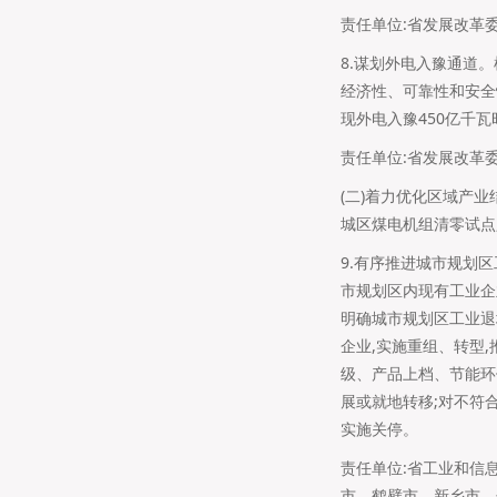
责任单位:省发展改革委
8.谋划外电入豫通道
经济性、可靠性和安全
现外电入豫450亿千瓦
责任单位:省发展改革委
(二)着力优化区域产
城区煤电机组清零试点
9.有序推进城市规划
市规划区内现有工业企
明确城市规划区工业退
企业,实施重组、转型
级、产品上档、节能环
展或就地转移;对不符
实施关停。
责任单位:省工业和信
市、鹤壁市、新乡市、