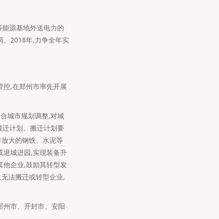
等能源基地外送电力的
2018年,力争全年实
管控,在郑州市率先开展
合城市规划调整,对城
业搬迁计划。搬迁计划要
排放大的钢铁、水泥等
或退城进园,实现装备升
其他企业,鼓励其转型发
又无法搬迁或转型企业,
郑州市、开封市、安阳