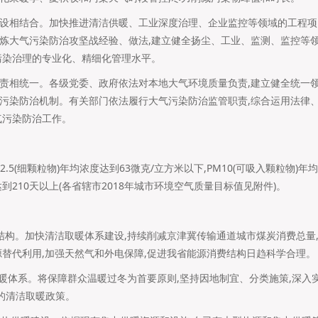
设相结合。加快推进清洁供暖、工业深度治理、企业监控等领域的工程项
炼大气污染防治攻坚战经验、做法,建立健全扬尘、工业、监测、监控等
污染治理的专业化、精细化管理水平。
责相统一。各级党委、政府依法对本地大气环境质量负责,建立健全统一
污染防治机制。有关部门依法履行大气污染防治监管职责,综合运用法律
气污染防治工作。
M2.5(细颗粒物)年均浓度达到63微克/立方米以下,PM10(可吸入颗粒物)年
到210天以上(各省辖市2018年城市环境空气质量目标值见附件)。
费结构。加快清洁取暖体系建设,持续削减京津冀传输通道城市煤炭消费总量
源替代利用,加强天然气和外电保障,促进我省能源消费结构日趋科学合理。
取暖体系。将保障群众温暖过冬为首要原则,坚持因地制宜、分类施策,深入
辅的清洁取暖政策。