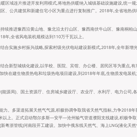
供暖区域连片推进开发利用模式,将地热供暖纳入城镇基础设施建设,统一规
区、公共建筑和新建住宅小区为重点进行复制推广。2018年,全省地热供
源。持续推进豫西沿黄山地、豫北沿太行山区、豫西南伏牛山区、豫南桐柏
18年,全省风电装机规模达到110万千瓦以上。
。结合实施乡村振兴战略,探索村级光伏电站建设新模式,2018年,全年新增
能。结合新型城镇化建设,以学校、医院、宾馆、办公楼、居民区等为重点,
加快在建生物质热电和垃圾热电项目建设,到2018年年底,生物质发电装机
委(能源局)、国土资源厅、住房城乡建设厅、农业厅、水利厅、电力公司,各
障能力。多渠道拓展天然气气源,积极协调争取我省天然气指标,力争2018
方米以上。正式启动鄂尔多斯―安平―沧州输气管道濮阳支线建设,积极争
(新粤浙管线)河南段开工建设。加快中俄东线天然气、海上LNG(液化天然
。