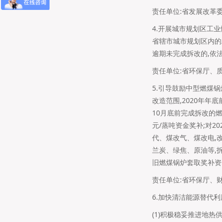
责任单位:省发展改革委
4.开展城市规划区工业
省辖市城市规划区内的
逾期未完成拆改的,依
责任单位:省环保厅、质
5.引导鼓励中型燃煤
改造范围,2020年年
10月底前完成拆改的燃
元/蒸吨资金奖补;对2
代、煤改气、煤改电,
兰炭、绿焦、原油等,
旧燃煤锅炉套取奖补资
责任单位:省环保厅、财
6.加快清洁能源替代利
(1)积极稳妥推进地