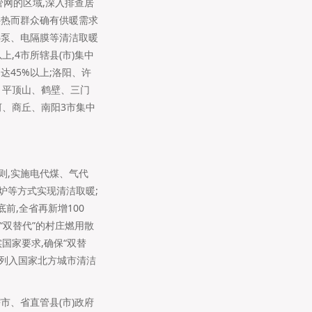
管网的区域,深入排查居
供热而群众确有供暖需求
热泵、电隔膜等清洁取暖
上,4市所辖县(市)集中
达45%以上;洛阳、许
封、平顶山、鹤壁、三门
河、商丘、南阳3市集中
原则,实施电代煤、气代
挂炉等方式实现清洁取暖;
前,全省再新增100
“双替代”的村庄燃用散
国家要求,确保“双替
被列入国家北方城市清洁
市、省直管县(市)政府