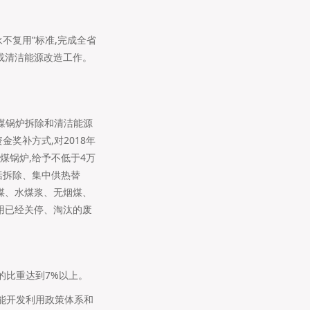
永不复用”标准,完成全省
或清洁能源改造工作。
燃煤锅炉拆除和清洁能源
金奖补方式,对2018年
燃煤锅炉,给予不低于4万
包括拆除、集中供热替
煤、水煤浆、无烟煤、
用已经关停、淘汰的废
的比重达到7%以上。
热能开发利用政策体系和